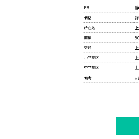
静
PR
詳
価格
上
所在地
8
面積
上
交通
上
小学校区
上
中学校区
※
備考