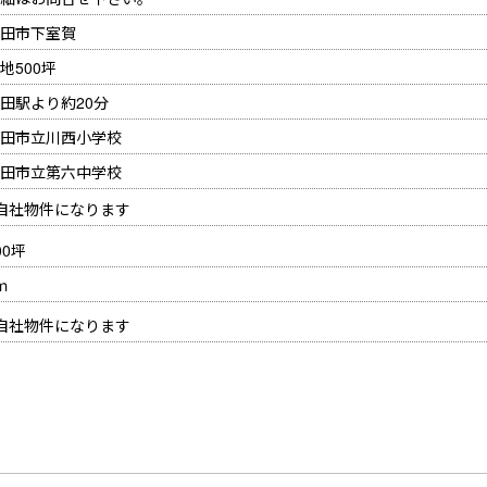
田市下室賀
地500坪
田駅より約20分
田市立川西小学校
田市立第六中学校
自社物件になります
00坪
ｍ
自社物件になります