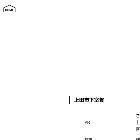
土地・物件情報
上田市下室賀
さ
土
PR
区
詳
価格