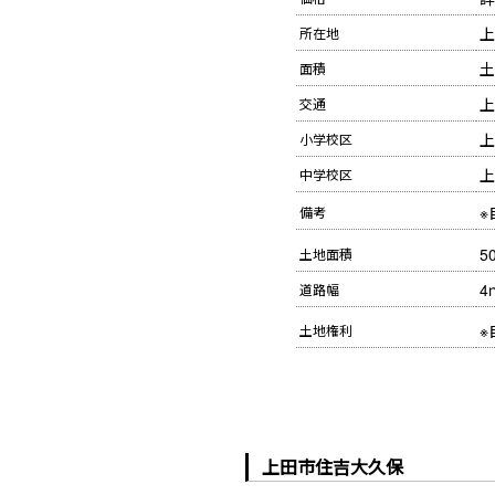
上
所在地
土
面積
上
交通
上
小学校区
上
中学校区
※
備考
5
土地面積
4
道路幅
※
土地権利
上田市住吉大久保